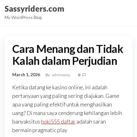
Skip
Sassyriders.com
to
My WordPress Blog
the
content
Cara Menang dan Tidak
Kalah dalam Perjudian
March 1, 2026
By
adminsassy
0
Ketika datang ke kasino online, ini adalah
pertanyaan yang paling sering diajukan. Game
apa yang paling efektif untuk menghasilkan
uang? Di mana saya cenderung kehilangan lebih
banyaksitus
hoki555 daftar
adalah saran
bermain pragmatic play