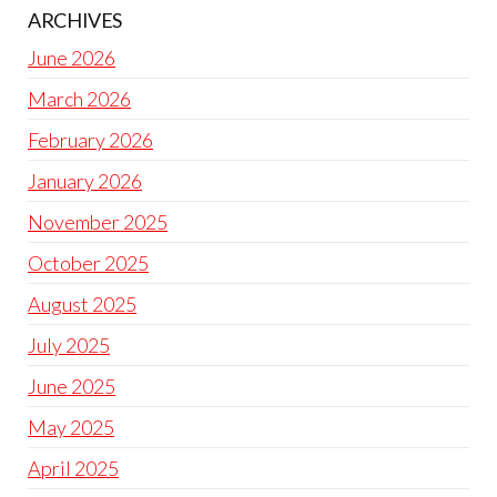
ARCHIVES
June 2026
March 2026
February 2026
January 2026
November 2025
October 2025
August 2025
July 2025
June 2025
May 2025
April 2025