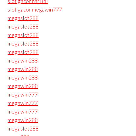
slot gacor hari ini
slot gacor megawin777
megaslot288
megaslot288
megaslot288
megaslot288
megaslot288
megawin288
megawin288
megawin288
megawin288
megawin777
megawin777
megawin777
megawin288
megaslot288