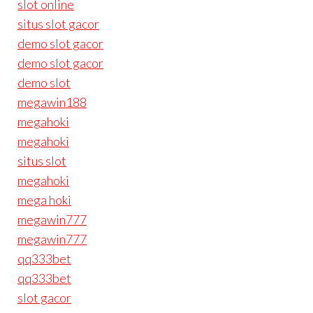
slot online
situs slot gacor
demo slot gacor
demo slot gacor
demo slot
megawin188
megahoki
megahoki
situs slot
megahoki
mega hoki
megawin777
megawin777
qq333bet
qq333bet
slot gacor