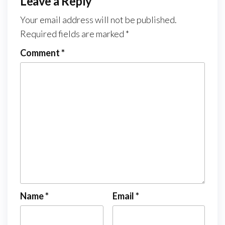
Leave a Reply
Your email address will not be published.
Required fields are marked
*
Comment
*
Name
*
Email
*