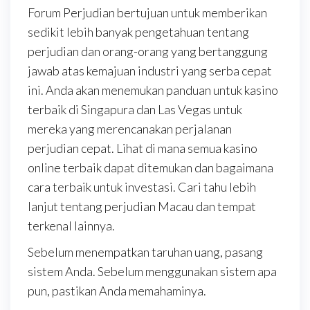
Forum Perjudian bertujuan untuk memberikan
sedikit lebih banyak pengetahuan tentang
perjudian dan orang-orang yang bertanggung
jawab atas kemajuan industri yang serba cepat
ini. Anda akan menemukan panduan untuk kasino
terbaik di Singapura dan Las Vegas untuk
mereka yang merencanakan perjalanan
perjudian cepat. Lihat di mana semua kasino
online terbaik dapat ditemukan dan bagaimana
cara terbaik untuk investasi. Cari tahu lebih
lanjut tentang perjudian Macau dan tempat
terkenal lainnya.
Sebelum menempatkan taruhan uang, pasang
sistem Anda. Sebelum menggunakan sistem apa
pun, pastikan Anda memahaminya.