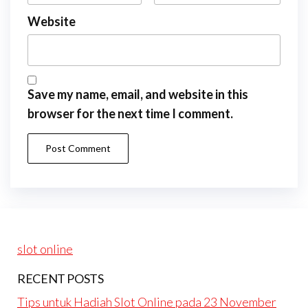
Website
Save my name, email, and website in this
browser for the next time I comment.
slot online
RECENT POSTS
Tips untuk Hadiah Slot Online pada 23 November