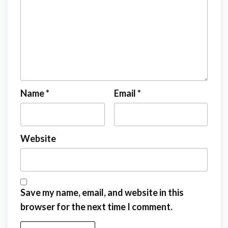
Name
*
Email
*
Website
Save my name, email, and website in this
browser for the next time I comment.