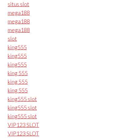
situs slot
mega188
mega188
mega188
slot
king555
king555
king555
king 555
king 555
king 555
king555 slot
king555 slot
king555 slot
VIP123 SLOT
VIP123 SLOT