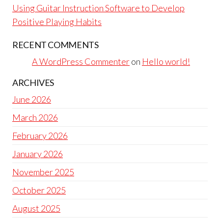
Using Guitar Instruction Software to Develop
Positive Playing Habits
RECENT COMMENTS
A WordPress Commenter
on
Hello world!
ARCHIVES
June 2026
March 2026
February 2026
January 2026
November 2025
October 2025
August 2025