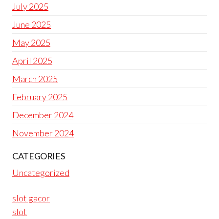
July 2025
June 2025
May 2025
April 2025
March 2025
February 2025
December 2024
November 2024
CATEGORIES
Uncategorized
slot gacor
slot