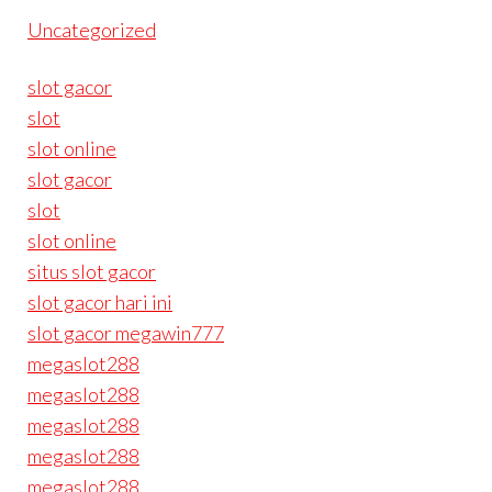
Uncategorized
slot gacor
slot
slot online
slot gacor
slot
slot online
situs slot gacor
slot gacor hari ini
slot gacor megawin777
megaslot288
megaslot288
megaslot288
megaslot288
megaslot288