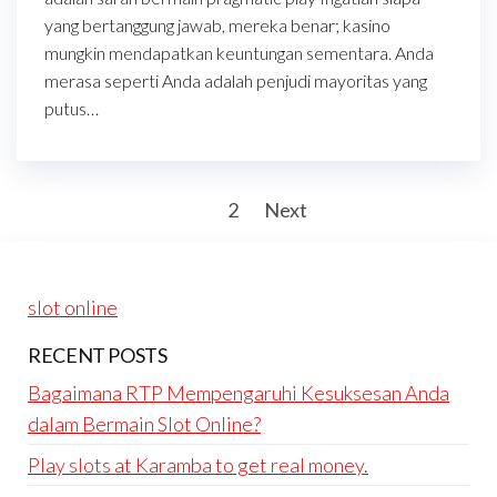
yang bertanggung jawab, mereka benar; kasino
mungkin mendapatkan keuntungan sementara. Anda
merasa seperti Anda adalah penjudi mayoritas yang
putus…
Posts
1
2
Next
pagination
slot online
RECENT POSTS
Bagaimana RTP Mempengaruhi Kesuksesan Anda
dalam Bermain Slot Online?
Play slots at Karamba to get real money.