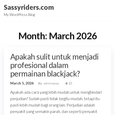
Skip
Sassyriders.com
to
My WordPress Blog
the
content
Month:
March 2026
Apakah sulit untuk menjadi
profesional dalam
permainan blackjack?
March 5, 2026
By
adminsassy
0
Apakah ada cara yang lebih mudah untuk menghindari
perjudian? Sudah pasti tidak begitu mudah, tetapi itu
pasti lebih mudah bagi orang lain. Perjudian adalah
penyakit yang semakin parah, dan seperti penyakit